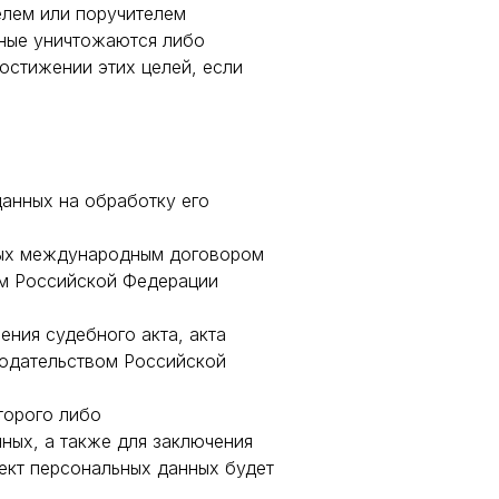
елем или поручителем
нные уничтожаются либо
остижении этих целей, если
данных на обработку его
ных международным договором
ом Российской Федерации
ния судебного акта, акта
нодательством Российской
торого либо
ных, а также для заключения
ект персональных данных будет