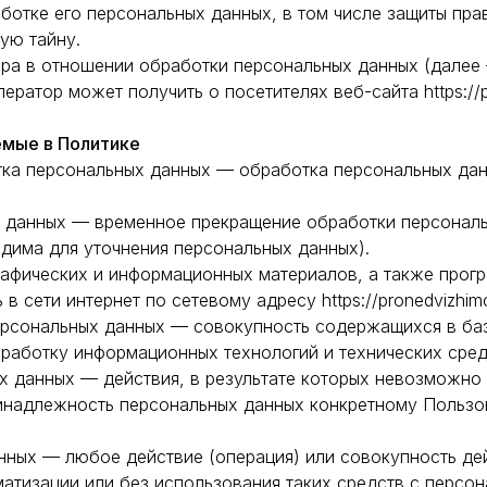
ботке его персональных данных, в том числе защиты пра
ую тайну.
тора в отношении обработки персональных данных (далее
ратор может получить о посетителях веб-сайта https://p
емые в Политике
отка персональных данных — обработка персональных да
х данных — временное прекращение обработки персонал
дима для уточнения персональных данных).
рафических и информационных материалов, а также прог
 сети интернет по сетевому адресу https://pronedvizhimo
ерсональных данных — совокупность содержащихся в ба
работку информационных технологий и технических сред
х данных — действия, в результате которых невозможно
инадлежность персональных данных конкретному Пользо
анных — любое действие (операция) или совокупность де
атизации или без использования таких средств с персо