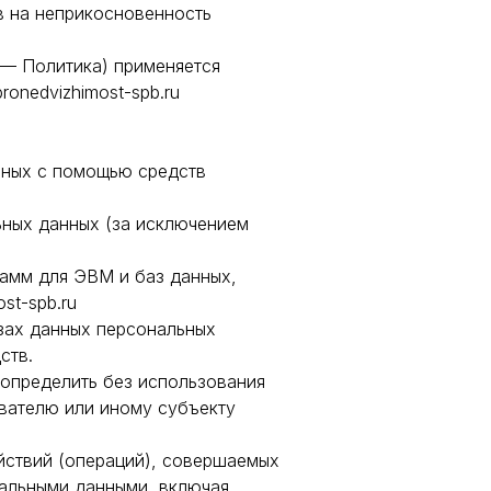
в на неприкосновенность
 — Политика) применяется
ronedvizhimost-spb.ru
нных с помощью средств
ьных данных (за исключением
рамм для ЭВМ и баз данных,
st-spb.ru
зах данных персональных
ств.
 определить без использования
вателю или иному субъекту
йствий (операций), совершаемых
нальными данными, включая