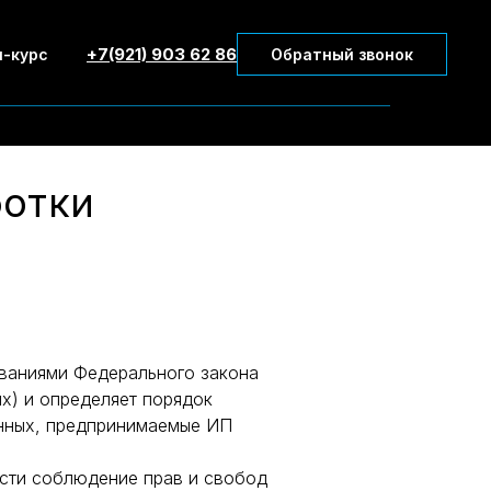
+7(921) 903 62 86
-курс
Обратный звонок
ботки
ованиями Федерального закона
х) и определяет порядок
анных, предпринимаемые ИП
ости соблюдение прав и свобод