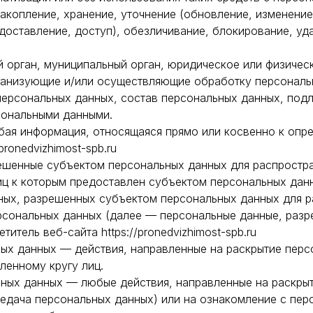
накопление, хранение, уточнение (обновление, изменение
доставление, доступ), обезличивание, блокирование, уд
й орган, муниципальный орган, юридическое или физичес
ганизующие и/или осуществляющие обработку персональ
ерсональных данных, состав персональных данных, под
сональными данными.
бая информация, относящаяся прямо или косвенно к оп
ronedvizhimost-spb.ru
решенные субъектом персональных данных для распростр
иц к которым предоставлен субъектом персональных дан
ных, разрешенных субъектом персональных данных для р
сональных данных (далее — персональные данные, разр
итель веб-сайта https://pronedvizhimost-spb.ru
ных данных — действия, направленные на раскрытие пер
ленному кругу лиц.
льных данных — любые действия, направленные на раскры
редача персональных данных) или на ознакомление с пе